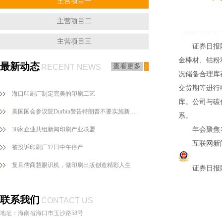
主营项目一
主营项目二
主营项目三
证券日报网2
金棒材、钴粉
最新动态
查看更多
RECENT NEWS
况储备合理库
交货期等进行
海口印刷厂制定完美的印刷工艺
库。公司与碳
美国国会参议院Durbin警告特朗普不要实施新闻印刷纸关税
系。
30家企业共组新闻印刷产业联盟
年会聚焦当前
互联网新闻信息
被投诉印刷厂17日中午停产
复旦儒商慧眼识机，做印刷出版创造精彩人生
证券日报网
联系我们
CONTACT US
地址：海南省海口市玉沙路58号