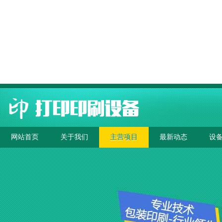
网站首页
关于我们
主营项目
最新动态
设