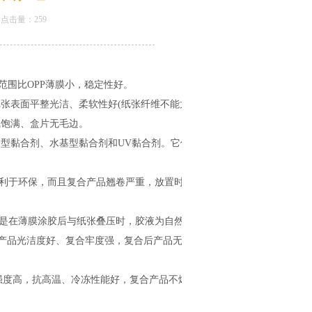
52 点击量：
259
伸范围比OPP薄膜小，稳定性好。
张表面平整光洁、柔软性好(纸张纤维不能太
线饱满、盒片无毛边。
剂型黏合剂、水基型黏合剂和UV黏合剂。它们的
利于环保，而且复合产品翘卷严重，放置时间久
是在薄膜涂胶后与纸张叠压时，胶液为自然流动
产品光洁度好、复合牢度强，复合后产品无翘曲
强度高，抗高温、冷冻性能好，复合产品不爆