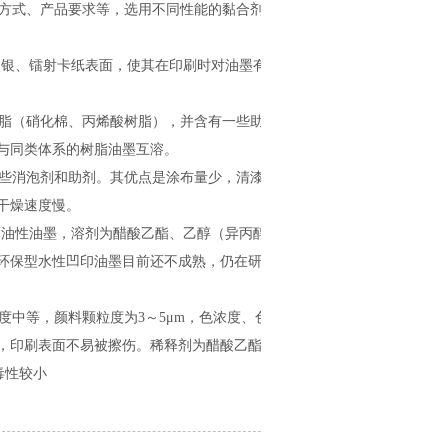
方式、产品要求等，选用不同性能的黏合剂，以
、银、镭射卡纸表面，使其在印刷时对油墨有更好
脂（硝化棉、丙烯酸树脂），并含有一些助剂。
与同类体系的树脂油墨互溶。
些消泡剂和助剂。其优点是涂布量少，清漆涂层
干燥速度慢。
的油性油墨，溶剂为醋酸乙酯、乙醇（异丙醇）、
环保型水性凹印油墨目前还不成熟，仍在研发过
中等，颜料颗粒度为3～5μm，色浓度、色饱
，印刷表面不易被擦伤。稀释剂为醋酸乙酯、
毒性较小