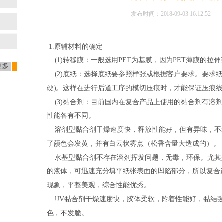
发布时间：2018-09-03 16:12:
1.原辅材料的确定
(1)转移膜：一般选用PET为基膜，因为PET薄膜的拉
更多
(2)底纸：选择底纸要参照样张或根据客户要求。要求纸
硬)。这样在进行后道工序的模切压痕时，才能保证压痕
(3)黏合剂：目前国内在复合产品上使用的黏合剂有溶
rbin警告特朗普不要实施新闻印刷纸关税
性能各有不同。
溶剂型黏合剂干燥速度快，释放性能好，但有异味，不
了颜色会发黄，并有白云状雾点（松香含量大造成的）。
水基型黏合剂不存在溶剂挥发问题，无毒，环保。尤其
的液体，可迅速充分填平纸张表面的凹陷部分，所以复合
现象，平整美观，综合性能优秀。
UV黏合剂干燥速度快，胶体柔软，附着性能好，黏结
色，不发脆。