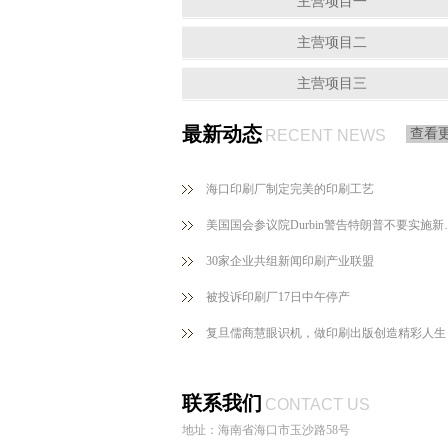
主营项目一
主营项目二
主营项目三
最新动态
查看
RECENT NEWS
海口印刷厂制定完美的印刷工艺
美国国会参议院Du
30家企业共组新闻印刷产业联盟
被投诉印刷厂17日中午停产
复旦儒商慧眼识机，做印刷出版创造精彩人生
联系我们
CONTACT US
地址：海南省海口市玉沙路58号