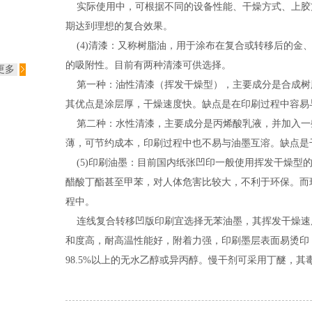
实际使用中，可根据不同的设备性能、干燥方式、上胶
期达到理想的复合效果。
(4)清漆：又称树脂油，用于涂布在复合或转移后的金
的吸附性。目前有两种清漆可供选择。
更多
第一种：油性清漆（挥发干燥型），主要成分是合成树
其优点是涂层厚，干燥速度快。缺点是在印刷过程中容易
第二种：水性清漆，主要成分是丙烯酸乳液，并加入一
薄，可节约成本，印刷过程中也不易与油墨互溶。缺点是
(5)印刷油墨：目前国内纸张凹印一般使用挥发干燥型
醋酸丁酯甚至甲苯，对人体危害比较大，不利于环保。而
程中。
连线复合转移凹版印刷宜选择无苯油墨，其挥发干燥速度
和度高，耐高温性能好，附着力强，印刷墨层表面易烫印
98.5%以上的无水乙醇或异丙醇。慢干剂可采用丁醚，其