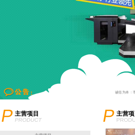
诚信为本：市
P
P
主营项目
主营项
PRODUCT
PROD