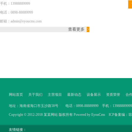
手机：13988889999
电话：0898-88889999
邮箱：admin@eyoucms.com
查看更多
网站首页
关于我们
主营项目
最新动态
设备展示
资质荣誉
合
地址：海南省海口市玉沙路58号 电话：0898-88889999 手机：13988889999
Copyright © 2012-2018 某某网站 版权所有
Powered by EyouCms
ICP备案编：
琼
友情链接：