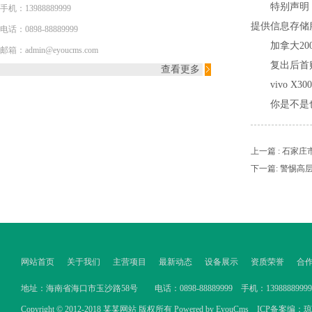
特别声明：以
手机：13988889999
提供信息存储
电话：0898-88889999
加拿大200
邮箱：admin@eyoucms.com
复出后首败 郑
查看更多
vivo X30
你是不是也
上一篇 : 石家
下一篇: 警惕高
网站首页
关于我们
主营项目
最新动态
设备展示
资质荣誉
合
地址：海南省海口市玉沙路58号 电话：0898-88889999 手机：13988889999
Copyright © 2012-2018 某某网站 版权所有
Powered by EyouCms
ICP备案编：
琼