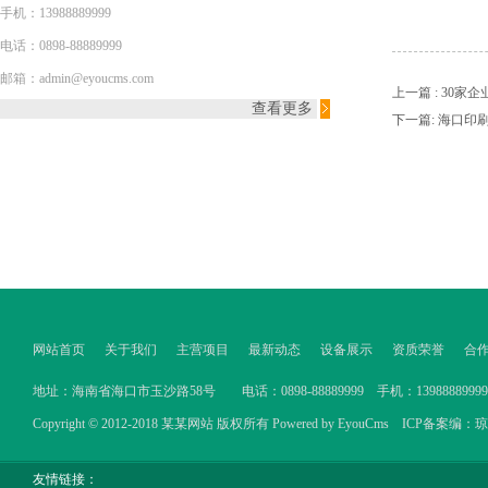
手机：13988889999
电话：0898-88889999
邮箱：admin@eyoucms.com
上一篇 : 30
查看更多
下一篇: 海口
网站首页
关于我们
主营项目
最新动态
设备展示
资质荣誉
合
地址：海南省海口市玉沙路58号 电话：0898-88889999 手机：13988889999
Copyright © 2012-2018 某某网站 版权所有
Powered by EyouCms
ICP备案编：
琼
友情链接：