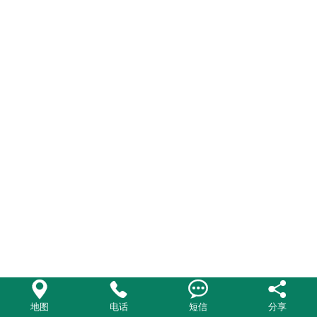
联系我们




地图
电话
短信
分享