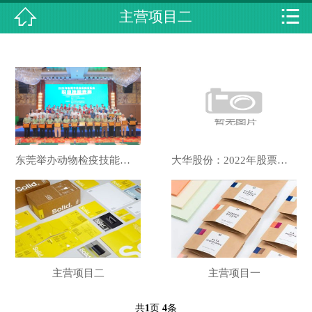


主营项目二

首页
关于我们
主营项目
最新动态
东莞举办动物检疫技能竞赛这个街道包揽个人、团体冠军
大华股份：2022年股票期权与限制性股票激励计划的激励对象名
设备展示
资质荣誉
合作伙伴
主营项目二
主营项目一
人才招聘
共
页
条
1
4
在线留言