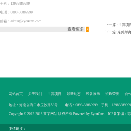
手机：13988889999
电话：0898-88889999
邮箱：admin@eyoucms.com
上一篇 : 主营项
查看更多
下一篇: 东莞
网站首页
关于我们
主营项目
最新动态
设备展示
资质荣誉
合
地址：海南省海口市玉沙路58号 电话：0898-88889999 手机：13988889999
Copyright © 2012-2018 某某网站 版权所有
Powered by EyouCms
ICP备案编：
琼
友情链接：