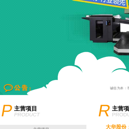
诚信为本：市
P
R
主营项目
主营
PRODUCT
PROD
大华股份