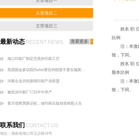
主营项目一
主营项目二
主营项目三
姓名 职 位
比例
最新动态
查看更多
RECENT NEWS
注：本激励计
致，下同。
海口印刷厂制定完美的印刷工艺
姓名 职 位
美国国会参议院Durbin警告特朗普不要实施新闻印刷纸关税
股本比例
30家企业共组新闻印刷产业联盟
注：本激励计
致，下同。
被投诉印刷厂17日中午停产
复旦儒商慧眼识机，做印刷出版创造精彩人生
联系我们
CONTACT US
地址：海南省海口市玉沙路58号