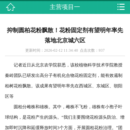


主营项目一

首页
关于我们
抑制圆柏花粉飘散！花粉固定剂有望明年率先
主营项目
落地北京城六区
更新时间：2026-02-12 11:34:40 点击次数：
937
最新动态
记者近日从北京农学院获悉，该校植物科学技术学院教授
设备展示
秦岭团队已研发出高分子有机化合物花粉固定剂，能有效遏制
资质荣誉
柏树花粉飘散。该成果有望明年率先在西城区、东城区、朝阳
区等
合作伙伴
圆柏分雌株和雄株。其中，雌株不飞粉，雄株有小孢子叶
人才招聘
球结构，是花粉产生的源头。“我们主要围绕花粉源头防治、增
加即时沉降和延缓释放时间3个方面，开展圆柏花粉治理。”团
在线留言