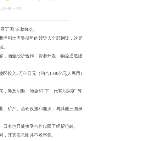
01 点击量：
695
中亚五国”首脑峰会。
坦和土库曼斯坦的领导人全部到场，这是日本
级。
容，涵盖经济合作、资源开发、物流通道建设等
投入3万亿日元（约合1340亿元人民币）用
，涉及能源、冶金和“下一代智能采矿”等领
业、矿产、基础设施和能源；与其他三国虽未公
日本也只能接受合作仅限于经贸范畴。
局，其真实意图并不难察觉。