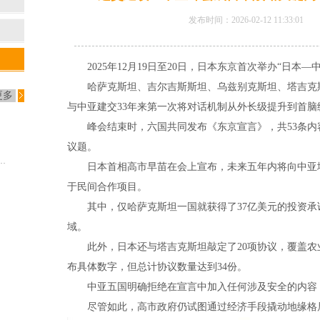
发布时间：2026-02-12 11:33:
2025年12月19日至20日，日本东京首次举办“日本—
哈萨克斯坦、吉尔吉斯斯坦、乌兹别克斯坦、塔吉克斯
更多
与中亚建交33年来第一次将对话机制从外长级提升到首脑
峰会结束时，六国共同发布《东京宣言》，共53条内
议题。
rbin警告特朗普不要实施新闻印刷纸关税
日本首相高市早苗在会上宣布，未来五年内将向中亚地区
于民间合作项目。
其中，仅哈萨克斯坦一国就获得了37亿美元的投资承诺
域。
此外，日本还与塔吉克斯坦敲定了20项协议，覆盖农
布具体数字，但总计协议数量达到34份。
中亚五国明确拒绝在宣言中加入任何涉及安全的内容，
尽管如此，高市政府仍试图通过经济手段撬动地缘格