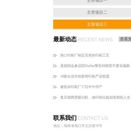
主营项目一
主营项目二
主营项目三
最新动态
查看
RECENT NEWS
海口印刷厂制定完美的印刷工艺
美国国会参议院Du
30家企业共组新闻印刷产业联盟
被投诉印刷厂17日中午停产
复旦儒商慧眼识机，做印刷出版创造精彩人生
联系我们
CONTACT US
地址：海南省海口市玉沙路58号