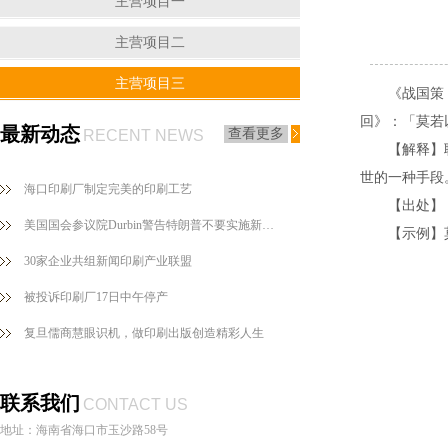
主营项目一
主营项目二
主营项目三
《战国策．秦
回》：「莫若
最新动态
查看更多
RECENT NEWS
【解释】联络
世的一种手段
海口印刷厂制定完美的印刷工艺
【出处】《战
美国国会参议院Durbin警告特朗普不要实施新闻印刷纸关税
【示例】莫若
30家企业共组新闻印刷产业联盟
被投诉印刷厂17日中午停产
复旦儒商慧眼识机，做印刷出版创造精彩人生
联系我们
CONTACT US
地址：海南省海口市玉沙路58号