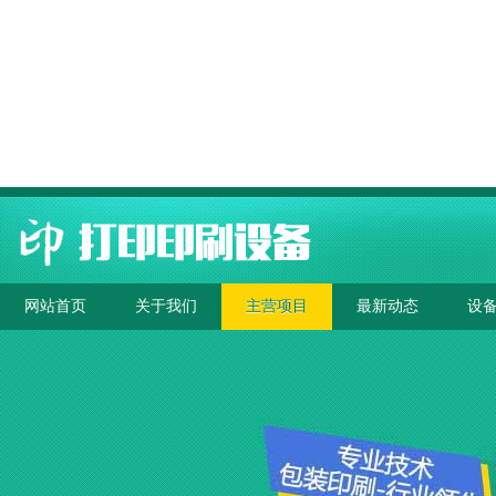
网站首页
关于我们
主营项目
最新动态
设