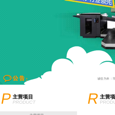
诚信为本：市
P
R
主营项目
主营
PRODUCT
PROD