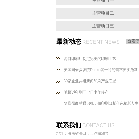
主营项目一
主营项目二
主营项目三
最新动态
查看
RECENT NEWS
海口印刷厂制定完美的印刷工艺
美国国会参议院Du
30家企业共组新闻印刷产业联盟
被投诉印刷厂17日中午停产
复旦儒商慧眼识机，做印刷出版创造精彩人生
联系我们
CONTACT US
地址：海南省海口市玉沙路58号